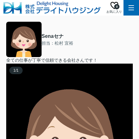
0
お気に入り
Senaセナ
担当：松村 宜裕
全ての仕事が丁寧で信頼できる会社さんです！
1
/
1