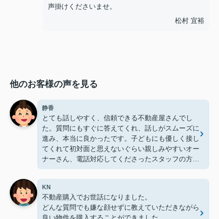
声掛けくださいませ。
松村 宜裕
他のお客様の声を見る
静香
とても話しやすく、信頼できる不動産屋さんでし
た。質問にもすぐに答えてくれ、話しがスムーズに
進み、本当に良かったです。子どもにも優しく接し
てくれて初対面と思えないぐらい親しみやすいオー
ナーさん、電話対応してくださったスタッフの方
も、丁寧な対応で、本当に心から感謝です。ありが
とうございました。
KN
また何かありましたら、デライトハウジングさん
不動産購入でお世話になりました。
に、是非お願いしたいです。
どんな質問でも嫌な顔せずに教えていただきながら
良い物件を購入することができました。