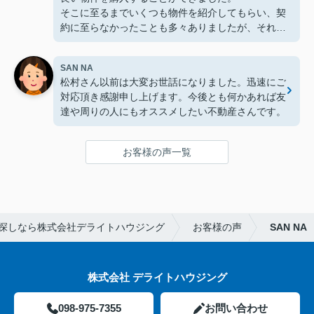
そこに至るまでいくつも物件を紹介してもらい、契
約に至らなかったことも多々ありましたが、それで
も次の物件ではまた最初の紹介のように丁寧に対応
してもらえました。
SAN NA
売買で悩んでいるのであれば、お話を聞くだけでも
松村さん以前は大変お世話になりました。迅速にご
大丈夫なのでおすすめです。
対応頂き感謝申し上げます。今後とも何かあれば友
達や周りの人にもオススメしたい不動産さんです。
お客様の声一覧
探しなら株式会社デライトハウジング
お客様の声
SAN NA
株式会社 デライトハウジング
098-975-7355
お問い合わせ