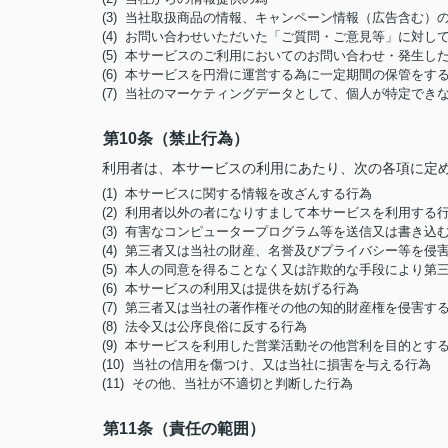
(3) 当社取扱商品の情報、キャンペーン情報（広告含む）
(4) お問い合わせいただいた「ご質問・ご意見等」に対
(5) 本サービスのご利用においてのお問い合わせ・発生
(6) 本サービスを円滑に運営する為に一定期間の保管をす
(7) 当社のマーケティングデータとして、個人が特定でき
第10条（禁止行為）
利用者は、本サービスの利用にあたり、次の各項に定
(1) 本サービスに関する情報を改ざんする行為
(2) 利用者以外の者になりすまして本サービスを利用する
(3) 有害なコンピュータープログラム等を送信又は書き込
(4) 第三者又は当社の財産、名誉及びプライバシー等を侵
(5) 本人の同意を得ることなく又は詐欺的な手段により
(6) 本サービスの利用又は提供を妨げる行為
(7) 第三者又は当社の著作権その他の知的財産権を侵害す
(8) 法令又は公序良俗に反する行為
(9) 本サービスを利用した営業活動その他営利を目的とす
(10) 当社の信用を傷つけ、又は当社に損害を与える行為
(11) その他、当社が不適切と判断した行為
第11条（責任の範囲）