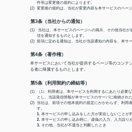
件等は変更後の規約によります。
(2) 変更後の規約は、当社が変更内容を本サービスのペ
第3条（当社からの通知）
(1) 当社は、本サービスのページへの掲示、その他当社
項を通知するものとします。
(2) 前項に定める通知は、当社が当該通知の内容を、本
第4条（著作権）
本サービスにおいて当社が提供するページ等のコンテ
る者に帰属するものとします。
第5条（利用契約の締結等）
(1) （1） 利用者は、本サービスを利用するにあたり必
とし、当該発信情報が本サービスのサーバに格納され
(2) 当社は、前項その他本規約の規定にかかわらず、利
す。
1.
本サービスの申し込みをした方が実在しないことが
2.
本サービスの申し込み時に、虚偽の入力、入力誤り
3.
その他、当社が不適当と判断したとき