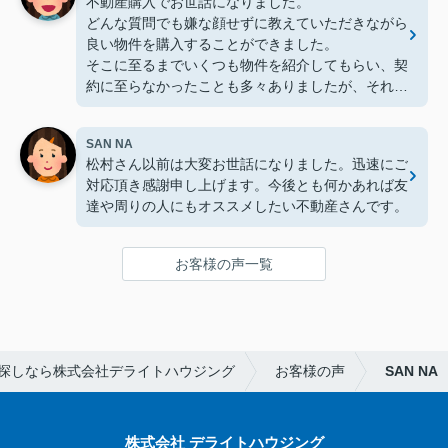
不動産購入でお世話になりました。
に、是非お願いしたいです。
どんな質問でも嫌な顔せずに教えていただきながら
良い物件を購入することができました。
そこに至るまでいくつも物件を紹介してもらい、契
約に至らなかったことも多々ありましたが、それで
も次の物件ではまた最初の紹介のように丁寧に対応
してもらえました。
SAN NA
売買で悩んでいるのであれば、お話を聞くだけでも
松村さん以前は大変お世話になりました。迅速にご
大丈夫なのでおすすめです。
対応頂き感謝申し上げます。今後とも何かあれば友
達や周りの人にもオススメしたい不動産さんです。
お客様の声一覧
探しなら株式会社デライトハウジング
お客様の声
SAN NA
株式会社 デライトハウジング